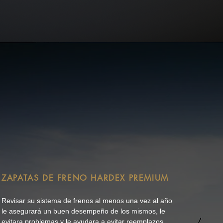
ZAPATAS DE FRENO HARDEX PREMIUM
Revisar su sistema de frenos al menos una vez al año
le asegurará un buen desempeño de los mismos, le
evitara problemas y le ayudara a evitar reemplazos