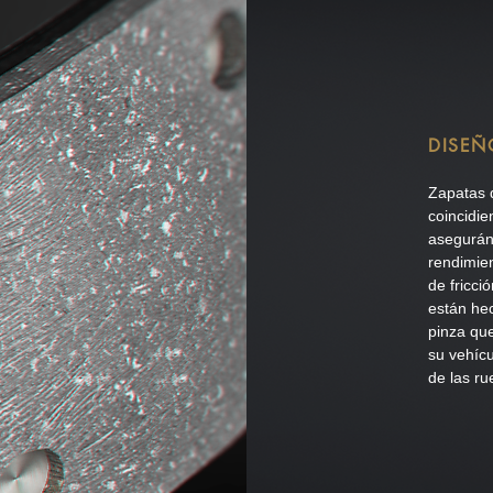
DISEÑ
Zapatas 
coincidie
aseguránd
rendimie
de fricci
están he
pinza qu
su veh
íc
de las ru