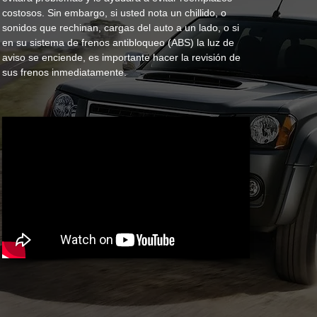
costosos. Sin embargo, si usted nota un chillido, o
sonidos que rechinan, cargas del auto a un lado, o si
en su sistema de frenos antibloqueo (ABS) la luz de
aviso se enciende, es importante hacer la revisión de
sus frenos inmediatamente.