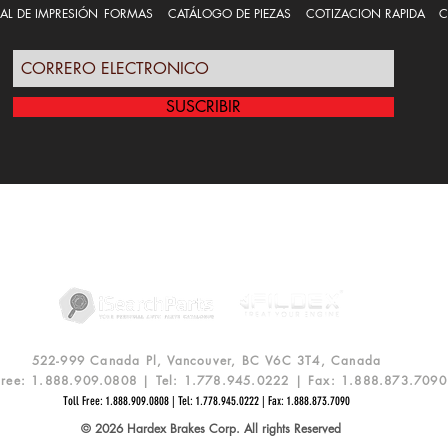
AL DE IMPRESIÓN
FORMAS
CATÁLOGO DE PIEZAS
COTIZACION RAPIDA
C
SUSCRIBIR
LIZA DE PRIVACIDAD
RENUNCIA
ACCESO A SER DISTRI
522-999 Canada Pl, Vancouver, BC V6C 3T4, Canada
 Free: 1.888.909.0808 | Tel: 1.778.945.0222 | Fax: 1.888.873.7090
Toll Free: 1.888.909.0808 | Tel: 1.778.945.0222 | Fax: 1.888.873.7090
© 2026 Hardex Brakes Corp. All rights Reserved