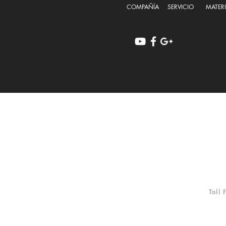
COMPAÑÍA
SERVICIO
MATERI
PO
Toll