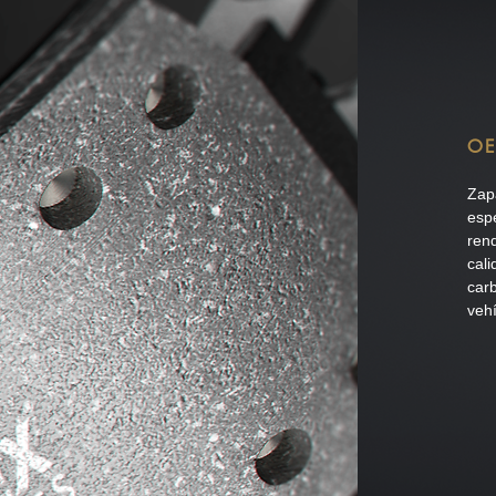
OE
Zap
espe
rend
cal
car
vehí