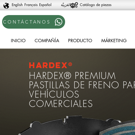
English
Français
Español
Catálogo de piezas
CONTÁCTANOS
INICIO
COMPAÑÍA
PRODUCTO
MÁRKETING
Hardex®
HARDEX® PREMIUM
PASTILLAS DE FRENO PA
VEHÍCULOS
COMERCIALES