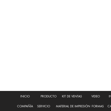
STANDARDS
INSTITUTE)
INICIO
PRODUCTO
KIT DE VENTAS
VIDEO
I
COMPAÑÍA
SERVICIO
MATERIAL DE IMPRESIÓN
FORMAS
CA