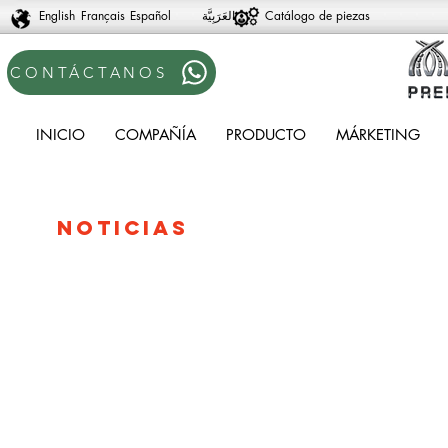
English
Français
Español
Catálogo de piezas
CONTÁCTANOS
INICIO
COMPAÑÍA
PRODUCTO
MÁRKETING
NOTICIAS
HARDEX
BRAKES
CORP.
HAS
BEEN
CHOSEN
AS
A